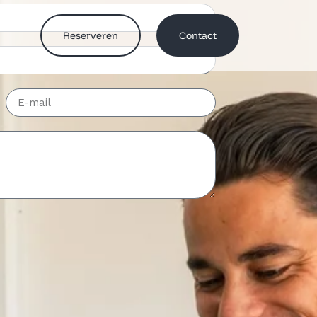
Reserveren
Contact