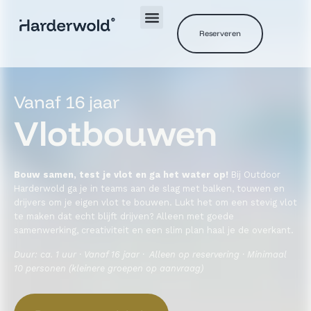
Reserveren
Vanaf 16 jaar
Vlotbouwen
Bouw samen, test je vlot en ga het water op!
Bij Outdoor
Harderwold ga je in teams aan de slag met balken, touwen en
drijvers om je eigen vlot te bouwen. Lukt het om een stevig vlot
te maken dat echt blijft drijven? Alleen met goede
samenwerking, creativiteit en een slim plan haal je de overkant.
Duur: ca. 1 uur · Vanaf 16 jaar · Alleen op reservering · Minimaal
10 personen (kleinere groepen op aanvraag)