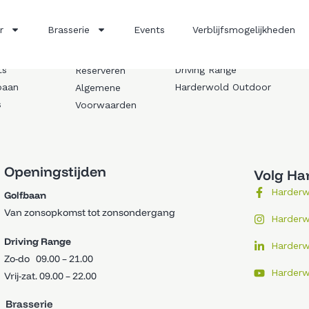
r Ons
Activiteiten
Golfschool
r
Brasserie
Events
Verblijfsmogelijkheden
erie
Adventure Golf
Agenda
ng Range
Bosgolf
Camperplaatsen
ts
Driving Range
Reserveren
baan
Harderwold Outdoor
Algemene
s
Voorwaarden
Openingstijden
Volg Ha
Harder
Golfbaan
Van zonsopkomst tot zonsondergang
Harder
Driving Range
Harder
Zo-do 09.00 – 21.00
Harderw
Vrij-zat. 09.00 – 22.00
Brasserie