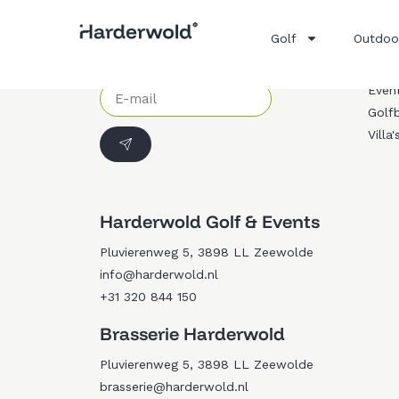
Ove
Golf
Outdoo
Brass
Schrijf je in op onze nieuwsbrief
Drivi
Even
Golf
Villa'
Harderwold Golf & Events
Pluvierenweg 5, 3898 LL Zeewolde
info@harderwold.nl
+31 320 844 150
Brasserie Harderwold
Pluvierenweg 5, 3898 LL Zeewolde
brasserie@harderwold.nl