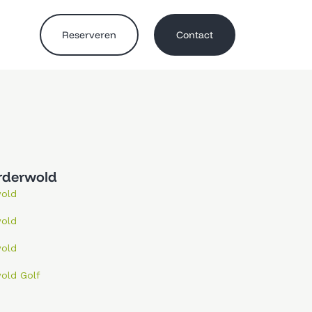
Vacatures
Trouwen in Zeewolde
Reserveren
Contact
Medewerker Techniek &
Golfen in Zeewolde
Groen
rderwold
wold
wold
wold
old Golf