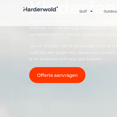
Kinderfee
Golf
Outdoo
Ben je op zoek naar een actief en origineel 
kinderen hun verjaardag midden in de natu
samenwerken en nieuwe uitdagingen aan t
Vanuit Dronten rijd je eenvoudig richting H
voelt als een lange reis. Ideaal voor ouders
is en kinderen echt iets laat beleven.
Offerte aanvragen