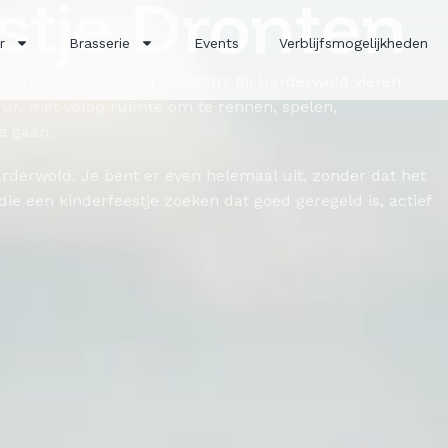
stje Dronten
r
Brasserie
Events
Verblijfsmogelijkheden
kinderfeestje vlak bij Dronten? Bij Harderwold vieren
ur, met volop ruimte om te rennen, spelen,
e gaan.
arderwold. Je bent er even helemaal uit, zonder dat het
 die een kinderfeestje zoeken dat goed geregeld is, actief