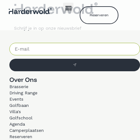
Reserveren
Schrijf je in op onze nieuwsbrief
Over Ons
Brasserie
Driving Range
Events
Golfbaan
Villa's
Golfschool
Agenda
Camperplaatsen
Reserveren