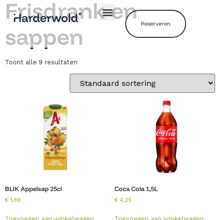
Frisdrank en
Reserveren
sappen
Toont alle 9 resultaten
BLIK Appelsap 25cl
Coca Cola 1,5L
€
1,89
€
4,25
Toevoegen aan winkelwagen
Toevoegen aan winkelwagen