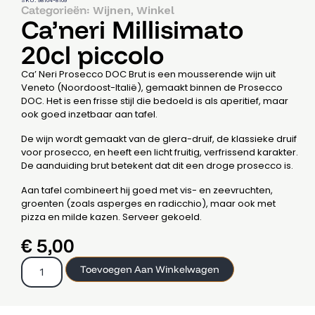
SKU: 98104-8109
Categorieën:
,
Wijnen
Winkel
Ca’neri Millisimato
20cl piccolo
Ca’ Neri Prosecco DOC Brut is een mousserende wijn uit
Veneto (Noordoost-Italië), gemaakt binnen de Prosecco
DOC. Het is een frisse stijl die bedoeld is als aperitief, maar
ook goed inzetbaar aan tafel.
De wijn wordt gemaakt van de glera-druif, de klassieke druif
voor prosecco, en heeft een licht fruitig, verfrissend karakter.
De aanduiding brut betekent dat dit een droge prosecco is.
Aan tafel combineert hij goed met vis- en zeevruchten,
groenten (zoals asperges en radicchio), maar ook met
pizza en milde kazen. Serveer gekoeld.
€
5,00
Toevoegen Aan Winkelwagen