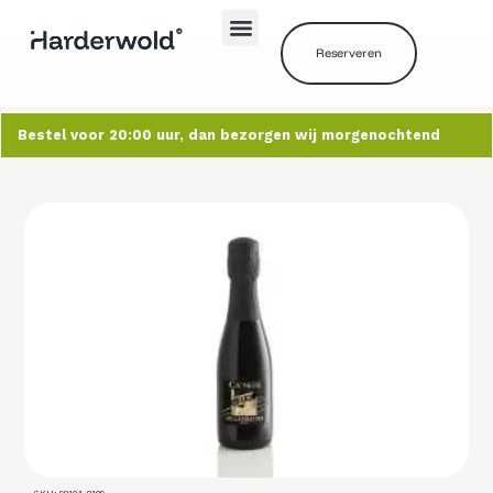
Reserveren
Bestel voor 20:00 uur, dan bezorgen wij morgenochtend