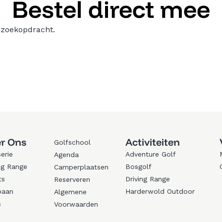
Bestel direct mee
 zoekopdracht.
r Ons
Activiteiten
Golfschool
erie
Adventure Golf
Agenda
ng Range
Bosgolf
Camperplaatsen
ts
Driving Range
Reserveren
baan
Harderwold Outdoor
Algemene
s
Voorwaarden