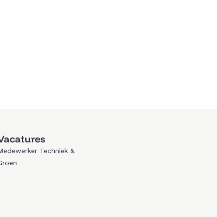
Vacatures
Trouwen in Zeewolde
Medewerker Techniek &
Golfen in Zeewolde
Groen