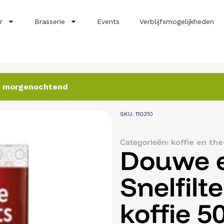
r
Brasserie
Events
Verblijfsmogelijkheden
ij morgenochtend
SKU: 110310
Categorieën:
koffie en the
Douwe 
Snelfilt
koffie 5