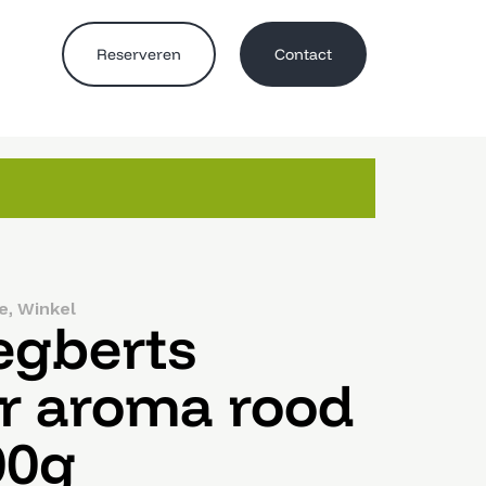
Reserveren
Contact
,
e
Winkel
egberts
er aroma rood
00g