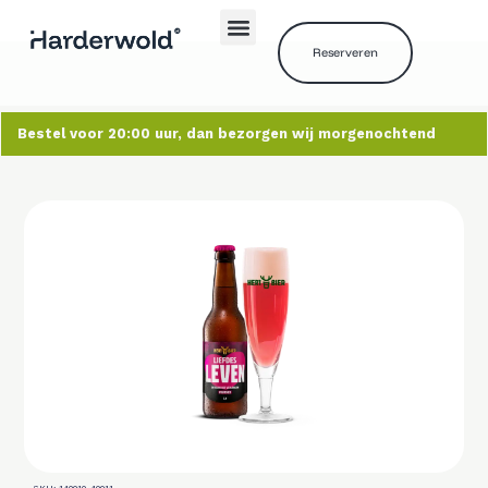
Reserveren
Bestel voor 20:00 uur, dan bezorgen wij morgenochtend