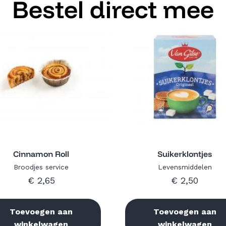
Bestel direct mee
Quick View
Quick View
Cinnamon Roll
Suikerklontjes
Broodjes service
Levensmiddelen
€
2,65
€
2,50
Toevoegen aan
Toevoegen aan
winkelwagen
winkelwagen