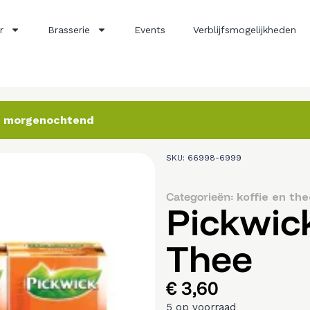
r
Brasserie
Events
Verblijfsmogelijkheden
ij morgenochtend
SKU: 66998-6999
Categorieën:
koffie en the
Pickwic
Thee
€
3,60
5 op voorraad