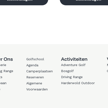
r Ons
Activiteiten
Golfschool
erie
Adventure Golf
Agenda
ng Range
Bosgolf
Camperplaatsen
ts
Driving Range
Reserveren
baan
Harderwold Outdoor
Algemene
s
Voorwaarden