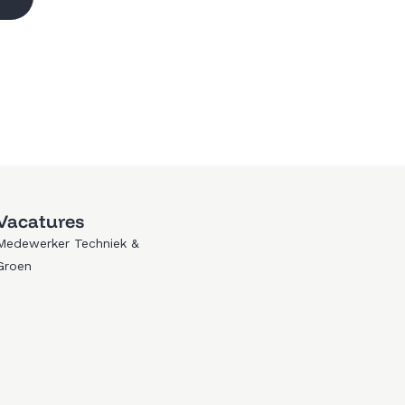
Vacatures
Trouwen in Zeewolde
Medewerker Techniek &
Golfen in Zeewolde
Groen