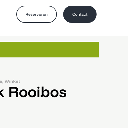
Reserveren
Contact
,
e
Winkel
k Rooibos