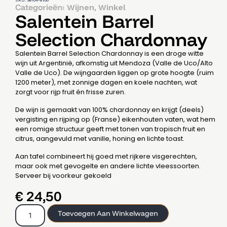
SKU: 98104-8106
Categorieën:
,
Wijnen
Winkel
Salentein Barrel
Selection Chardonnay
Salentein Barrel Selection Chardonnay is een droge witte
wijn uit Argentinië, afkomstig uit Mendoza (Valle de Uco/Alto
Valle de Uco). De wijngaarden liggen op grote hoogte (ruim
1200 meter), met zonnige dagen en koele nachten, wat
zorgt voor rijp fruit én frisse zuren.
De wijn is gemaakt van 100% chardonnay en krijgt (deels)
vergisting en rijping op (Franse) eikenhouten vaten, wat hem
een romige structuur geeft met tonen van tropisch fruit en
citrus, aangevuld met vanille, honing en lichte toast.
Aan tafel combineert hij goed met rijkere visgerechten,
maar ook met gevogelte en andere lichte vleessoorten.
Serveer bij voorkeur gekoeld
€
24,50
Toevoegen Aan Winkelwagen