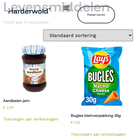
Levensmiddelen
Reserveren
Toont alle 11 resultaten
Aardbeien jam
€
2,99
Bugles kleinverpakking 30g
Toevoegen aan winkelwagen
€
1,55
Toevoegen aan winkelwagen