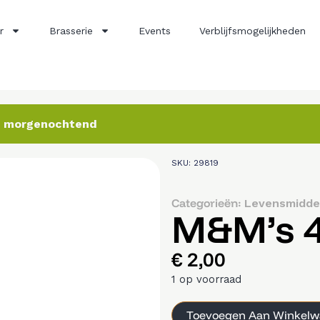
r
Brasserie
Events
Verblijfsmogelijkheden
ij morgenochtend
SKU: 29819
Categorieën:
Levensmidde
M&M’s 
€
2,00
1 op voorraad
Toevoegen Aan Winkel