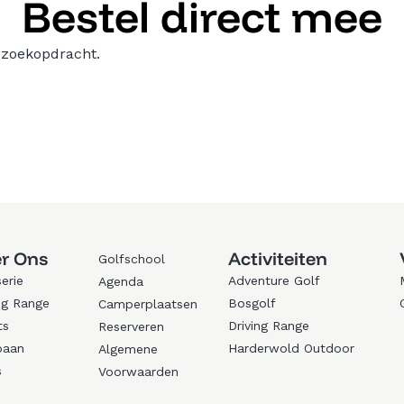
Bestel direct mee
 zoekopdracht.
r Ons
Activiteiten
Golfschool
erie
Adventure Golf
Agenda
ng Range
Bosgolf
Camperplaatsen
ts
Driving Range
Reserveren
baan
Harderwold Outdoor
Algemene
s
Voorwaarden