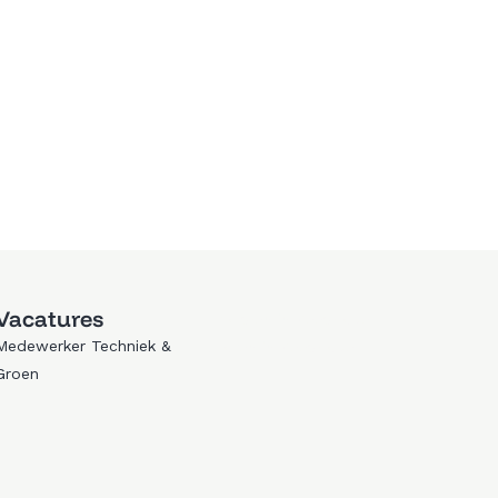
Vacatures
Trouwen in Zeewolde
Medewerker Techniek &
Golfen in Zeewolde
Groen